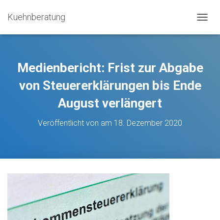
Kuehnberatung
N
A
V
I
G
Medienbericht: Frist zur Abgabe
A
T
von Steuererklärungen bis Ende
I
August verlängert
O
N
U
Veröffentlicht von
am
18. Dezember 2020
M
S
C
H
A
L
T
E
N