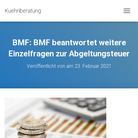
Kuehnberatung
N
A
V
I
G
BMF: BMF beantwortet weitere
A
T
Einzelfragen zur Abgeltungsteuer
I
O
Veröffentlicht von
am
23. Februar 2021
N
U
M
S
C
H
A
L
T
E
N