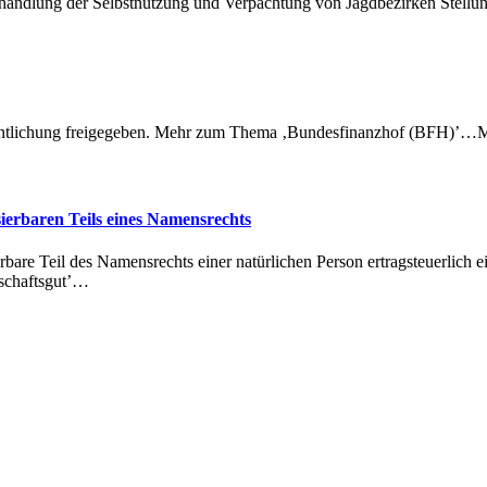
Behandlung der Selbstnutzung und Verpachtung von Jagdbezirken Ste
ffentlichung freigegeben. Mehr zum Thema ‚Bundesfinanzhof (BFH)
ierbaren Teils eines Namensrechts
are Teil des Namensrechts einer natürlichen Person ertragsteuerlich e
schaftsgut’…