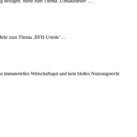
llung bezogen. Mehr zum Thema ‚Umsatzsteuer’…
’…Mehr zum Thema ‚BFH-Urteile’…
in immaterielles Wirtschaftsgut und kein bloßes Nutzungsrecht