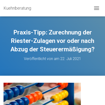
Kuehnberatung
N
A
V
I
G
Praxis-Tipp: Zurechnung der
A
T
Riester-Zulagen vor oder nach
I
Abzug der Steuerermäßigung?
O
N
U
Veröffentlicht von
am
22. Juli 2021
M
S
C
H
A
L
T
E
N