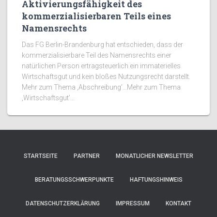
Aktivierungsfähigkeit des
kommerzialisierbaren Teils eines
Namensrechts
Das FG Berlin-Brandenburg hat entschieden, dass der
kommerzialisierbare Teil des Namensrechts einer
natürlichen Person ertragsteuerlich ein immaterielles
Wirtschaftsgut und kein bloßes Nutzungsrecht darstellt.
Mehr zum Thema ‚Abschreibung’…Mehr zum Thema
‚Wirtschaftsgut’…
STARTSEITE
PARTNER
MONATLICHER NEWSLETTER
BERATUNGSSCHWERPUNKTE
HAFTUNGSHINWEIS
DATENSCHUTZERKLÄRUNG
IMPRESSUM
KONTAKT