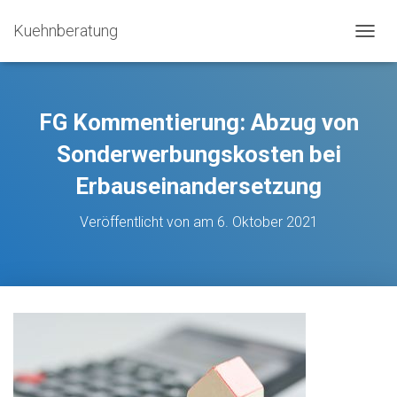
Kuehnberatung
N
A
V
I
G
FG Kommentierung: Abzug von
A
T
Sonderwerbungskosten bei
I
Erbauseinandersetzung
O
N
U
Veröffentlicht von
am
6. Oktober 2021
M
S
C
H
A
L
T
E
N