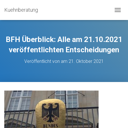
Kuehnberatung
N
A
V
I
G
BFH Überblick: Alle am 21.10.2021
A
T
veröffentlichten Entscheidungen
I
O
Veröffentlicht von
am
21. Oktober 2021
N
U
M
S
C
H
A
L
T
E
N