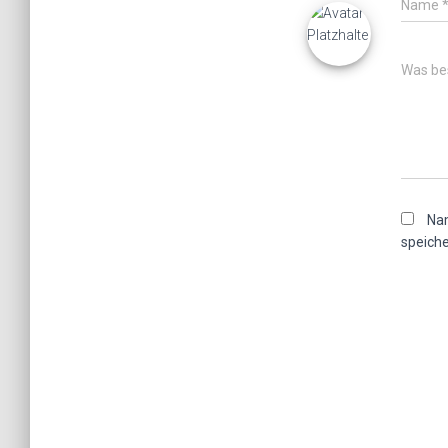
Name
Was bes
Nam
speiche