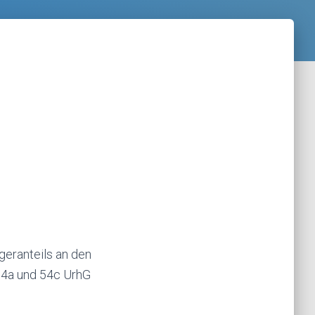
geranteils an den
54a und 54c UrhG