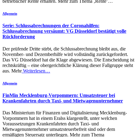
betrieblicher Rente erhalten. Mehr zum Thema ‚Rente’…
Allgemein
Serie: Schlussabrechnungen der Coronahilfen:
Schlussabrechnung versäumt: VG Düsseldorf bestätigt volle
Rückforderung
Der prüfende Dritte stirbt, die Schlussabrechnung bleibt aus, die
November- und Dezemberhilfe wird vollständig zurückgefordert.
Das VG Düsseldorf hat die Klage abgewiesen. Die Entscheidung ist
rechtskräftig – eine obergerichtliche Klärung dieser Fallgruppe steht
aus. Mehr
Weiterlesen…
Allgemein
FinMin Mecklenburg-Vorpommern: Umsatzsteuer bei
Krankenfahrten durch Taxi- und Mietwagenunternehmer
Das Ministerium für Finanzen und Digitalisierung Mecklenburg-
Vorpommern hat in einem Eralss klargestellt, unter welchen
Voraussetzungen Krankenfahrten durch Taxi- und
Mietwagenunternehmer umsatzsteuerbefreit sind oder dem
ermäßigten Steuersatz unterliegen. Mehr zum Thema