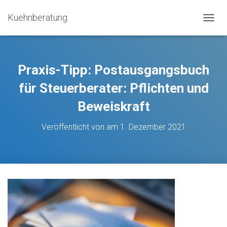
Kuehnberatung
N
A
V
I
G
Praxis-Tipp: Postausgangsbuch
A
T
für Steuerberater: Pflichten und
I
Beweiskraft
O
N
U
Veröffentlicht von
am
1. Dezember 2021
M
S
C
H
A
L
T
E
N