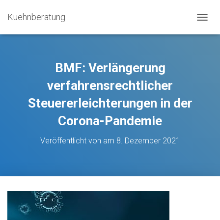
Kuehnberatung
N
A
V
I
G
BMF: Verlängerung
A
T
verfahrensrechtlicher
I
Steuererleichterungen in der
O
N
Corona-Pandemie
U
M
S
Veröffentlicht von
am
8. Dezember 2021
C
H
A
L
T
E
N