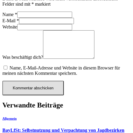
Felder sind mit
*
markiert
Name
*
E-Mail
*
Website
Was beschäftigt dich?
Name, E-Mail-Adresse und Website in diesem Browser für
meinen nächsten Kommentar speichern.
Verwandte Beiträge
Allgemein
BayLfSt: Selbstnutzung und Verpachtung von Jagdbezirken