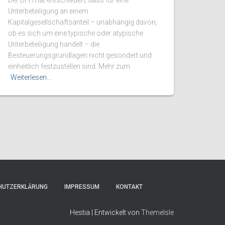
Der BFH hat entschieden, dass für eine
Unterbeteiligung an einem
Kapitalgesellschaftsanteil – unabhängig davon,
ob es sich um eine typische oder atypische
Unterbeteiligung handelt – die
Besteuerungsgrundlagen nicht gesondert und
einheitlich festzustellen sind. Mehr zum
Weiterlesen…
HUTZERKLÄRUNG
IMPRESSUM
KONTAKT
Hestia | Entwickelt von
ThemeIsle