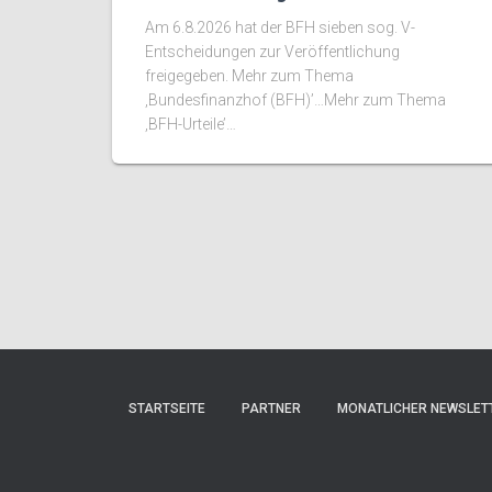
Am 6.8.2026 hat der BFH sieben sog. V-
Entscheidungen zur Veröffentlichung
freigegeben. Mehr zum Thema
‚Bundesfinanzhof (BFH)’…Mehr zum Thema
‚BFH-Urteile’…
STARTSEITE
PARTNER
MONATLICHER NEWSLET