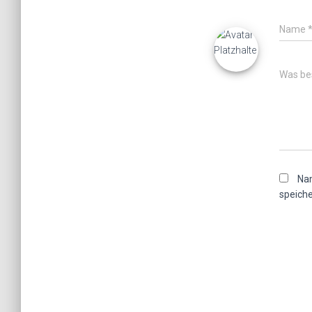
Name
Was bes
Nam
speiche