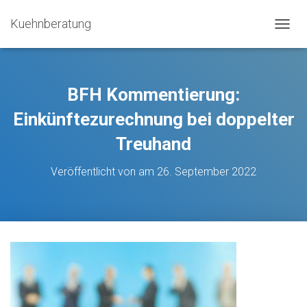
Kuehnberatung
N
A
V
I
G
BFH Kommentierung:
A
T
Einkünftezurechnung bei doppelter
I
Treuhand
O
N
U
Veröffentlicht von
am
26. September 2022
M
S
C
H
A
L
T
E
N