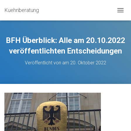
Kuehnberatung
N
A
V
I
G
BFH Überblick: Alle am 20.10.2022
A
T
veröffentlichten Entscheidungen
I
O
Veröffentlicht von
am
20. Oktober 2022
N
U
M
S
C
H
A
L
T
E
N