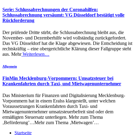
Serie: Schlussabrechnungen der Coronahilfen:
Schlussabrechnung versäumt: VG Düsseldorf bestätigt volle
Rückforderung
Der prüfende Dritte stirbt, die Schlussabrechnung bleibt aus, die
November- und Dezemberhilfe wird vollständig zurückgefordert.
Das VG Düsseldorf hat die Klage abgewiesen. Die Entscheidung ist
rechtskräftig – eine obergerichtliche Klärung dieser Fallgruppe steht
aus. Mehr
Weiterlesen…
Allgemein
FinMin Mecklenburg-Vorpommern: Umsatzsteuer bei
Krankenfahrten durch Taxi- und Mietwagenunternehmer
Das Ministerium für Finanzen und Digitalisierung Mecklenburg-
Vorpommern hat in einem Eralss klargestellt, unter welchen
Voraussetzungen Krankenfahrten durch Taxi- und
Mietwagenunternehmer umsatzsteuerbefreit sind oder dem
ermäßigten Steuersatz unterliegen. Mehr zum Thema
‚Beförderung’…Mehr zum Thema ‚Mietwagen’…
Startseite