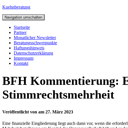
Kuehnberatung
Navigation umschalten
Startseite
Partner
Monatlicher Newsletter
Beratungsschwerpunkte
Haftungshinweis
Datenschutzerklärung
Impressum
Kontakt
BFH Kommentierung: Eu
Stimmrechtsmehrheit
Veröffentlicht von
am
27. März 2023
Eine finanzielle Eingliederung liegt auch dann vor, wenn die erforder