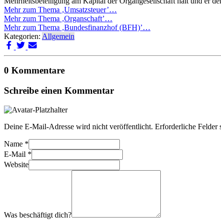
Mehrheitsbeteiligung am Kapital der Organgesellschaft hält und er de
Mehr zum Thema ‚Umsatzsteuer’…
Mehr zum Thema ‚Organschaft’…
Mehr zum Thema ‚Bundesfinanzhof (BFH)’…
Kategorien:
Allgemein
0 Kommentare
Schreibe einen Kommentar
Deine E-Mail-Adresse wird nicht veröffentlicht.
Erforderliche Felder 
Name
*
E-Mail
*
Website
Was beschäftigt dich?