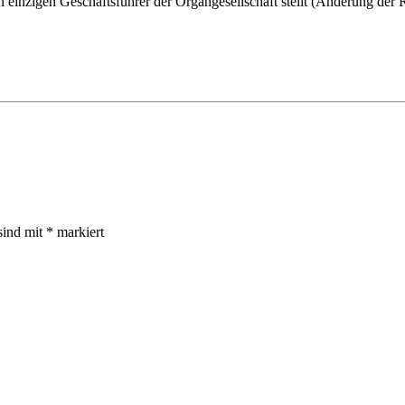
n einzigen Geschäftsführer der Organgesellschaft stellt (Änderung der
sind mit
*
markiert