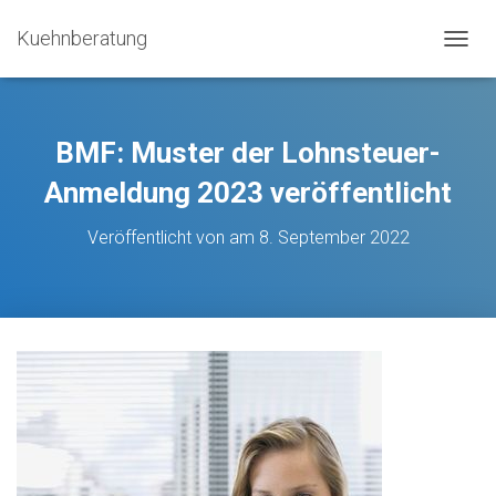
Kuehnberatung
N
A
V
I
G
BMF: Muster der Lohnsteuer-
A
T
Anmeldung 2023 veröffentlicht
I
O
Veröffentlicht von
am
8. September 2022
N
U
M
S
C
H
A
L
T
E
N