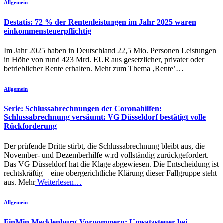
Allgemein
Destatis: 72 % der Rentenleistungen im Jahr 2025 waren
einkommensteuerpflichtig
Im Jahr 2025 haben in Deutschland 22,5 Mio. Personen Leistungen
in Höhe von rund 423 Mrd. EUR aus gesetzlicher, privater oder
betrieblicher Rente erhalten. Mehr zum Thema ‚Rente’…
Allgemein
Serie: Schlussabrechnungen der Coronahilfen:
Schlussabrechnung versäumt: VG Düsseldorf bestätigt volle
Rückforderung
Der prüfende Dritte stirbt, die Schlussabrechnung bleibt aus, die
November- und Dezemberhilfe wird vollständig zurückgefordert.
Das VG Düsseldorf hat die Klage abgewiesen. Die Entscheidung ist
rechtskräftig – eine obergerichtliche Klärung dieser Fallgruppe steht
aus. Mehr
Weiterlesen…
Allgemein
FinMin Mecklenburg-Vorpommern: Umsatzsteuer bei