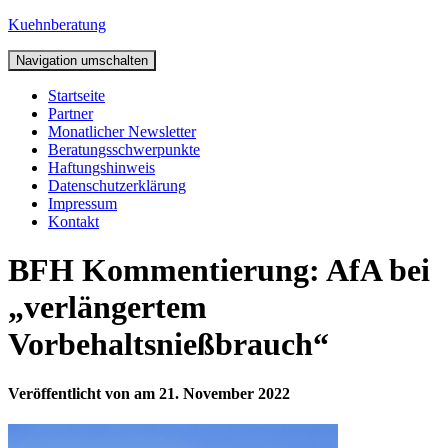
Kuehnberatung
Navigation umschalten
Startseite
Partner
Monatlicher Newsletter
Beratungsschwerpunkte
Haftungshinweis
Datenschutzerklärung
Impressum
Kontakt
BFH Kommentierung: AfA bei
„verlängertem
Vorbehaltsnießbrauch“
Veröffentlicht von
am
21. November 2022