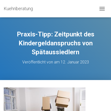
Kuehnberatung
N
A
V
I
G
Praxis-Tipp: Zeitpunkt des
A
T
Kindergeldanspruchs von
I
Spätaussiedlern
O
N
U
Veröffentlicht von
am
12. Januar 2023
M
S
C
H
A
L
T
E
N